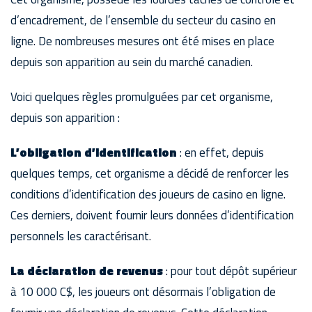
d’encadrement, de l’ensemble du secteur du casino en
ligne. De nombreuses mesures ont été mises en place
depuis son apparition au sein du marché canadien.
Voici quelques règles promulguées par cet organisme,
depuis son apparition :
L’obligation d’identification
: en effet, depuis
quelques temps, cet organisme a décidé de renforcer les
conditions d’identification des joueurs de casino en ligne.
Ces derniers, doivent fournir leurs données d’identification
personnels les caractérisant.
La déclaration de revenus
: pour tout dépôt supérieur
à 10 000 C$, les joueurs ont désormais l’obligation de